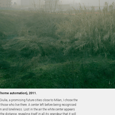
ty home automation), 2011.
iulia, a promising future cities close to Milan, I chose the
 those who live there. A center left before being recognised
 and loneliness. Lost in the air the white center appears
e distance, revealing itself in all its grandeur that it will